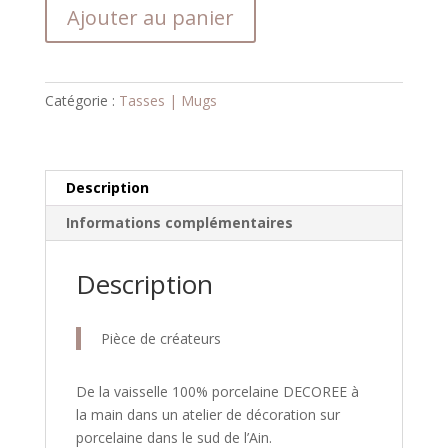
quantité
Ajouter au panier
de
Mug
« J’en
pince
Catégorie :
Tasses | Mugs
pour
toi »
|
Porcelaine
Description
décorée
Informations complémentaires
à
la
Description
main
Pièce de créateurs
De la vaisselle 100% porcelaine DECOREE à
la main dans un atelier de décoration sur
porcelaine dans le sud de l’Ain.