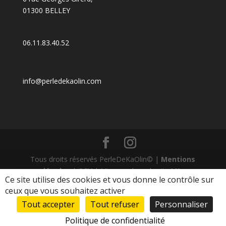
01300 BELLEY
06.11.83.40.52
info@perledekaolin.com
Tous droits réservés PerleDeKaOlin© |
Mentions
légales
|
CGV
| Mise en place du site
LK-
Ce site utilise des cookies et vous donne le contrôle sur
Communication.fr
ceux que vous souhaitez activer
Tout accepter
Tout refuser
Personnaliser
Livraison offerte dès 79€ d’achats côté boutique avec le code promo
Politique de confidentialité
: HAPPYLIVRAISON
Ignorer