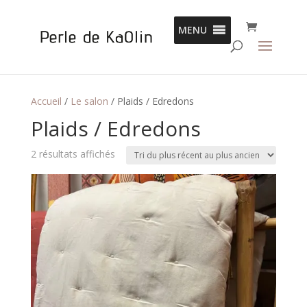
Panneau de gestion des cookies
MENU
Accueil
/
Le salon
/ Plaids / Edredons
Plaids / Edredons
Trié
2 résultats affichés
du
plus
récent
au
plus
ancien