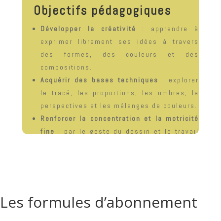
Objectifs pédagogiques
Développer la créativité
: apprendre à
exprimer librement ses idées à travers
des formes, des couleurs et des
compositions.
Acquérir des bases techniques
: explorer
le tracé, les proportions, les ombres, la
perspectives et les mélanges de couleurs.
Renforcer la concentration et la motricité
fine
: par le geste du dessin et le travail
de précision.
Valoriser l’estime de soi
: chaque
réalisation est une fierté et une étape
dans le parcours artistique de l’enfant.
Les formules d’abonnement
fourniture du matériel inclus.