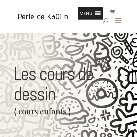
Panneau de gestion des cookies
MENU
Les cours de
dessin
{ cours enfants }