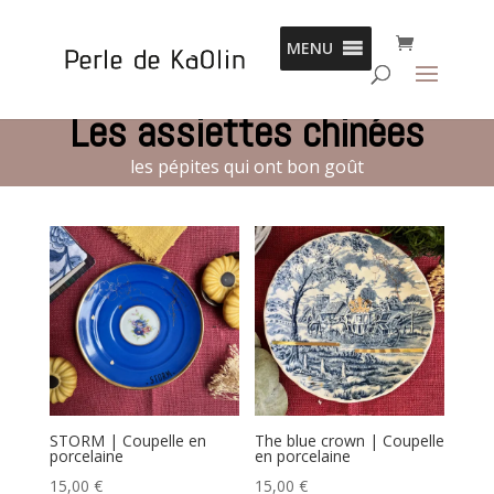
Panneau de gestion des cookies
MENU
Les assiettes chinées
les pépites qui ont bon goût
STORM | Coupelle en
The blue crown | Coupelle
porcelaine
en porcelaine
15,00
€
15,00
€