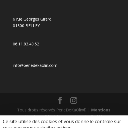
6 rue Georges Girerd,
01300 BELLEY
06.11.83.40.52
info@perledekaolin.com
Tous droits réservés PerleDeKaOlin© |
Mentions
légales
|
CGV
| Mise en place du site
LK-
Ce site utilise des cookies et vous donne le contrôle sur
Communication.fr
ceux que vous souhaitez activer