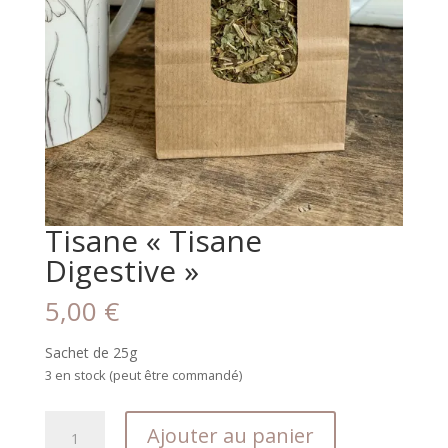
Tisane « Tisane
Digestive »
5,00
€
Sachet de 25g
3 en stock (peut être commandé)
quantité
Ajouter au panier
de