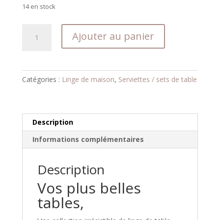
14 en stock
quantité
Ajouter au panier
de
Serviette
de
table
Catégories :
Linge de maison
,
Serviettes / sets de table
|
Gaze
de
coton
Description
|
Informations complémentaires
Blanche
Description
Vos plus belles
tables,