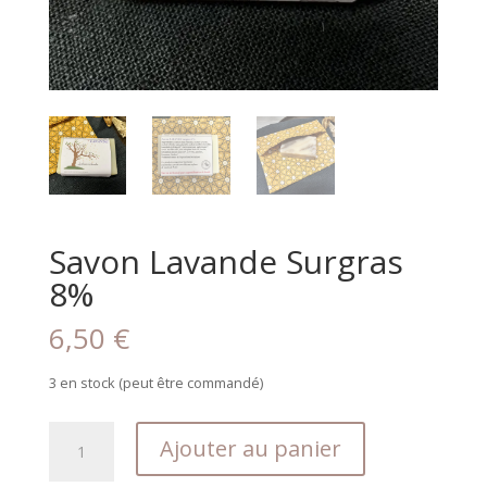
Savon Lavande Surgras
8%
6,50
€
3 en stock (peut être commandé)
quantité
Ajouter au panier
de
Savon