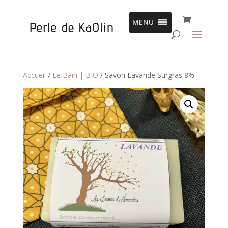
Panneau de gestion des cookies
MENU
Accueil
/
Le Bain | BIO
/ Savon Lavande Surgras 8%